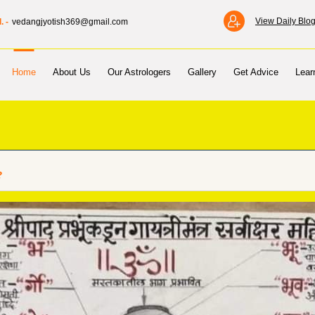
View Daily Blo
. -
vedangjyotish369@gmail.com
Home
About Us
Our Astrologers
Gallery
Get Advice
Lear
?