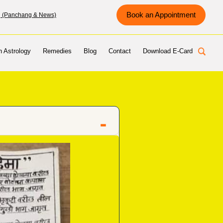
Book an Appointment
g (Panchang & News)
n Astrology
Remedies
Blog
Contact
Download E-Card